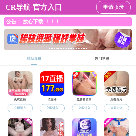
博彩平台
河海大学
|
会议室预定
|
English
|
机构设置
系、研究所
基础教学部
实验中心
博彩平台
机构设置
系、研究所