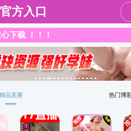
建设
师资队伍
党建群团
人才培养
科
生典型
先进班集体：2017级计算机六班