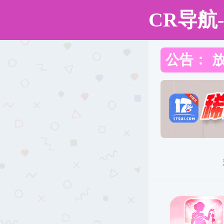
博彩平台
博彩平台
博彩平台简介
机构设置
学科
博彩平台
人才培养
学
人才培养
培养方案
学生典型
主要成果
江苏省