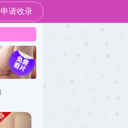
河海大学
|
会议室预定
|
English
|
学研究
招生招聘
校友工作
联系我们
2024-05-27