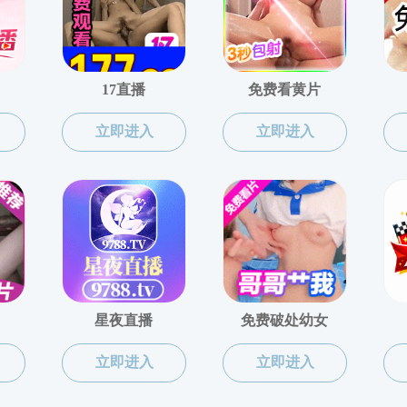
先进班集体：2018级计算机二班
先进班集体：2019级计算机一班
先进班集体：2020级计算机二班
先进班集体：2021级计算机二班
大学生年度人物提名奖：2017级陈德龙
好学生：2017级徐胜捷
优秀学生干部：2017级陈丹妮
优秀毕业生：2017级徐胜捷
优秀学生干部：2018级余彰恒
好学生：2019级刘逸辰
优秀毕业生：2019级潘艳玲