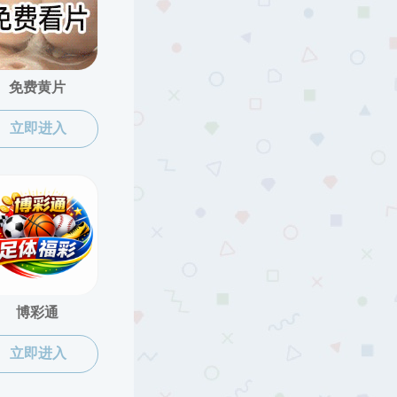
2024-05-27
2024-05-27
2024-05-27
2024-05-27
2024-05-20
2024-05-20
2024-05-20
2024-05-20
2024-05-20
2024-05-20
2024-05-20