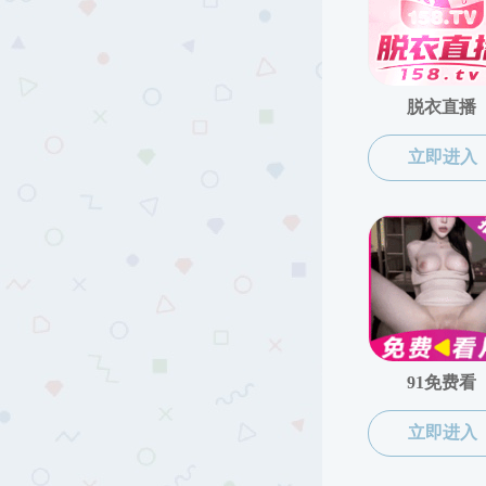
学生典型
江苏省
江苏省
江苏省
江苏省
江苏省
江苏省三
江苏省
江苏省
江苏省
江苏省三
江苏省