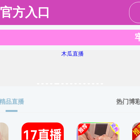
建设
师资队伍
党建群团
人才培养
科
研项目
代表性科研项目