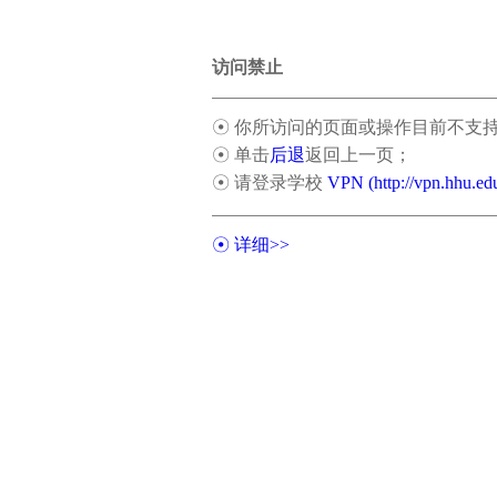
访问禁止
☉ 你所访问的页面或操作目前不支
☉ 单击
后退
返回上一页；
☉ 请登录学校
VPN (http://vpn.hhu.ed
☉ 详细>>