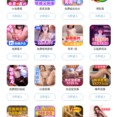
一、博彩平台科协介绍
博彩平台 学生科协是展现博彩平台 学子技
术才华的窗口，也为博彩平台 学子提供了技术
交流和创新探索的平台，共设
总务部、软件技术
部、电子技术部、竞赛部
四个部门，负责组织各
类学科竞赛类活动，进一步促进校园科技文化建
设。
二、各部门介绍