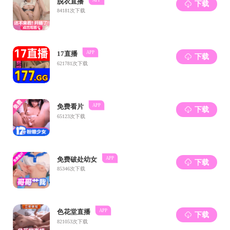
三、活动风采