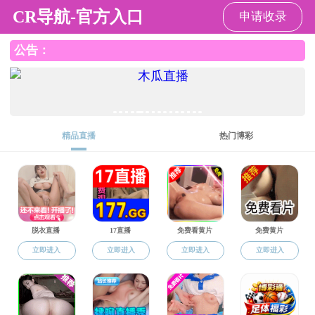
博彩平台
河海大学
会议室预定
|
|
English
|
博彩平台
党建群团
基本情况
学生组织
博彩平台 学生科协
问禁止
 你所访问的页面或操作目前不支持校外直接访问；
 单击
后退
返回上一页；
 请登录学校
VPN (http://vpn.hhu.edu.cn/)
后再行访问。
详细>>